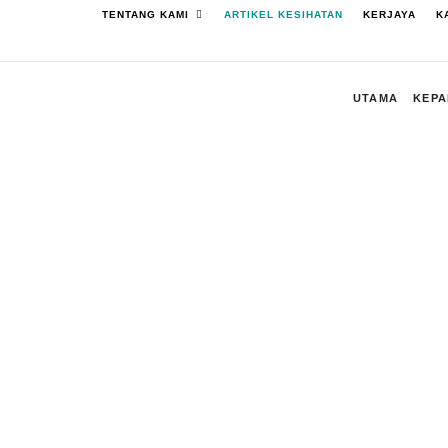
Skip
Open Tentang Kami
TENTANG KAMI
ARTIKEL KESIHATAN
KERJAYA
K
to
content
UTAMA
KEP