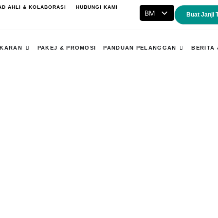
AD AHLI & KOLABORASI
HUBUNGI KAMI
BM
Buat Janji
ENG
Open Kepakaran
Open Pand
AKARAN
PAKEJ & PROMOSI
PANDUAN PELANGGAN
BERITA 
Artikel Kesihatan
Utama / Artikel Kesihatan