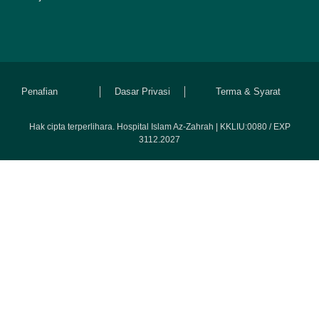
Penafian
Dasar Privasi
Terma & Syarat
Hak cipta terperlihara. Hospital Islam Az-Zahrah | KKLIU:0080 / EXP
3112.2027