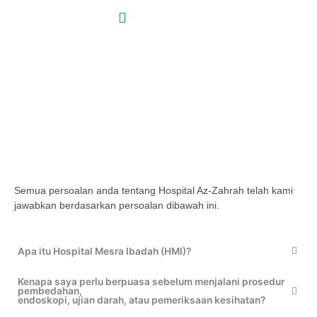
Skip
to
content
Soalan Lazim
Utama / Panduan Pelanggan /
Soalan Lazim
Maklumat Am
Semua persoalan anda tentang Hospital Az-Zahrah telah kami
jawabkan berdasarkan persoalan dibawah ini.
Apa itu Hospital Mesra Ibadah (HMI)?
Kenapa saya perlu berpuasa sebelum menjalani prosedur
pembedahan,
endoskopi, ujian darah, atau pemeriksaan kesihatan?