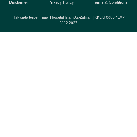
Disclaimer
Privacy Policy
Terms & Conditions
Hak cipta terperlihara. Hospital Islam Az-Zahrah | KKLIU:0080 / EXP
3112.2027