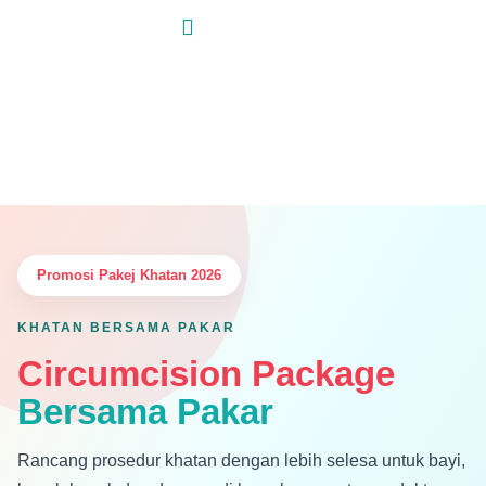
Skip
to
content
Utama / Perkhidmatan Utama /
Pakej Khatan Hospital Islam Az-
Zahrah
Promosi Pakej Khatan 2026
KHATAN BERSAMA PAKAR
Circumcision Package
Bersama Pakar
Rancang prosedur khatan dengan lebih selesa untuk bayi,