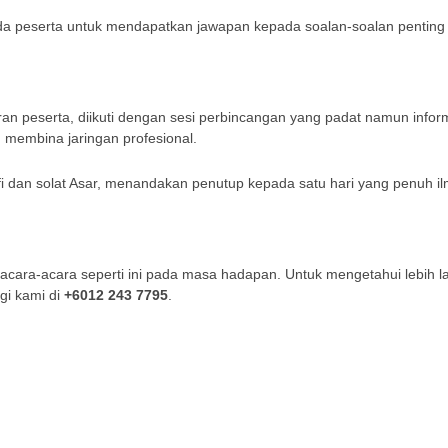
a peserta untuk mendapatkan jawapan kepada soalan-soalan penting b
an peserta, diikuti dengan sesi perbincangan yang padat namun inform
 membina jaringan profesional.
fi dan solat Asar, menandakan penutup kepada satu hari yang penuh i
 acara-acara seperti ini pada masa hadapan. Untuk mengetahui lebih l
gi kami di
+6012 243 7795
.