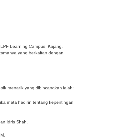
i EPF Learning Campus, Kajang.
utamanya yang berkaitan dengan
ik menarik yang dibincangkan ialah:
buka mata hadirin tentang kepentingan
tan Idris Shah.
UM.