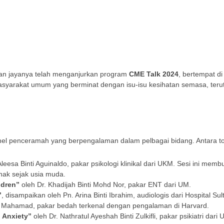
gan jayanya telah menganjurkan program
CME Talk 2024
, bertempat d
masyarakat umum yang berminat dengan isu-isu kesihatan semasa, ter
el penceramah yang berpengalaman dalam pelbagai bidang. Antara top
leesa Binti Aguinaldo, pakar psikologi klinikal dari UKM. Sesi ini mem
ak sejak usia muda.
ldren”
oleh Dr. Khadijah Binti Mohd Nor, pakar ENT dari UM.
”
, disampaikan oleh Pn. Arina Binti Ibrahim, audiologis dari Hospital Sul
r Mahamad, pakar bedah terkenal dengan pengalaman di Harvard.
 Anxiety”
oleh Dr. Nathratul Ayeshah Binti Zulkifli, pakar psikiatri dari 