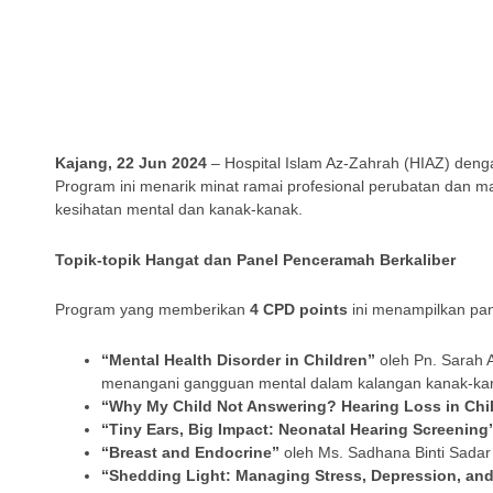
Kajang, 22 Jun 2024
– Hospital Islam Az-Zahrah (HIAZ) den
Program ini menarik minat ramai profesional perubatan dan 
kesihatan mental dan kanak-kanak.
Topik-topik Hangat dan Panel Penceramah Berkaliber
Program yang memberikan
4 CPD points
ini menampilkan pan
“Mental Health Disorder in Children”
oleh Pn. Sarah A
menangani gangguan mental dalam kalangan kanak-kan
“Why My Child Not Answering? Hearing Loss in Chi
“Tiny Ears, Big Impact: Neonatal Hearing Screening
“Breast and Endocrine”
oleh Ms. Sadhana Binti Sada
“Shedding Light: Managing Stress, Depression, and