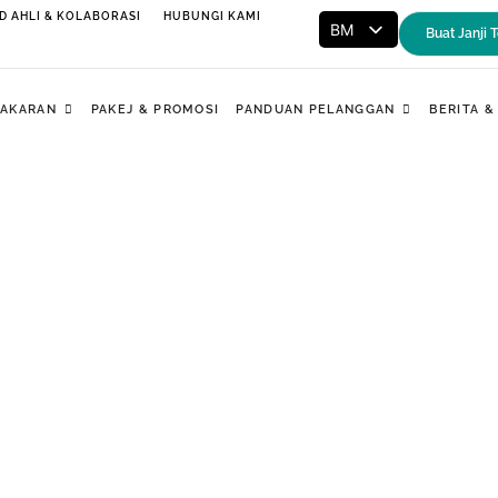
D AHLI & KOLABORASI
HUBUNGI KAMI
BM
Buat Janji
ENG
Open Kepakaran
Open Pandu
PAKARAN
PAKEJ & PROMOSI
PANDUAN PELANGGAN
BERITA &
ntuh Isu Kesihatan Mental 
Utama / Tentang Kami / Tentang Az-Zahrah