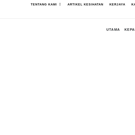
Skip
Open Tentang Kami
TENTANG KAMI
ARTIKEL KESIHATAN
KERJAYA
K
to
content
UTAMA
KEP
Kelas Mega Antenat