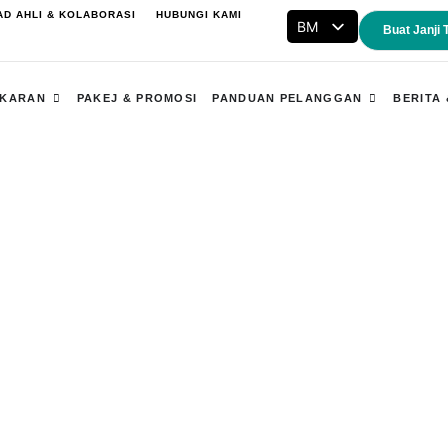
AD AHLI & KOLABORASI
HUBUNGI KAMI
BM
Buat Janji
ENG
Open Kepakaran
Open Pand
AKARAN
PAKEJ & PROMOSI
PANDUAN PELANGGAN
BERITA 
al: Persediaan Lengkap untuk
Utama / Tentang Kami / Tentang Az-Zahrah