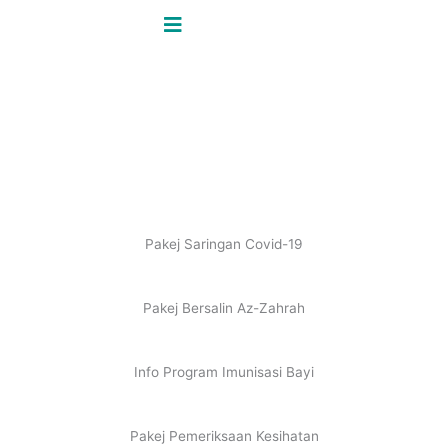
Skip
to
content
Promosi
Utama / Perkhidmatan & Promosi /
Promosi
Pakej Saringan Covid-19
Pakej Bersalin Az-Zahrah
Info Program Imunisasi Bayi
Pakej Pemeriksaan Kesihatan