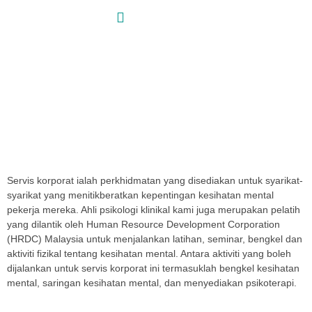
Skip
to
content
Servis Korporat
Utama / Kepakaran / Servis
Korporat
Servis Korporat
Servis korporat ialah perkhidmatan yang disediakan untuk syarikat-
syarikat yang menitikberatkan kepentingan kesihatan mental
pekerja mereka. Ahli psikologi klinikal kami juga merupakan pelatih
yang dilantik oleh Human Resource Development Corporation
(HRDC) Malaysia untuk menjalankan latihan, seminar, bengkel dan
aktiviti fizikal tentang kesihatan mental. Antara aktiviti yang boleh
dijalankan untuk servis korporat ini termasuklah bengkel kesihatan
mental, saringan kesihatan mental, dan menyediakan psikoterapi.