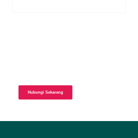
Talian Am
03-8921 2525
Untuk pertanyaan lanjut, sila hubungi kami
sekiranya anda memerlukan sebarang bantuan dan
penjelasan lanjut mengenai portal kami.
Hubungi Sekarang