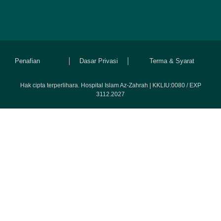
Penafian
Dasar Privasi
Terma & Syarat
Hak cipta terperlihara. Hospital Islam Az-Zahrah | KKLIU:0080 / EXP
3112.2027