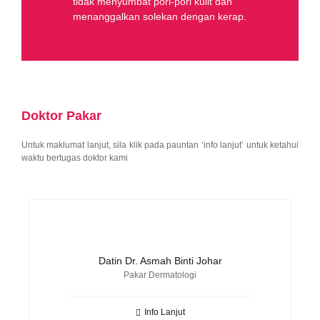
tidak menyumbat pori-pori kulit dan
menanggalkan solekan dengan kerap.
Doktor Pakar
Untuk maklumat lanjut, sila klik pada pauntan ‘info lanjut’ untuk ketahui
waktu bertugas doktor kami
Datin Dr. Asmah Binti Johar
Pakar Dermatologi
Info Lanjut