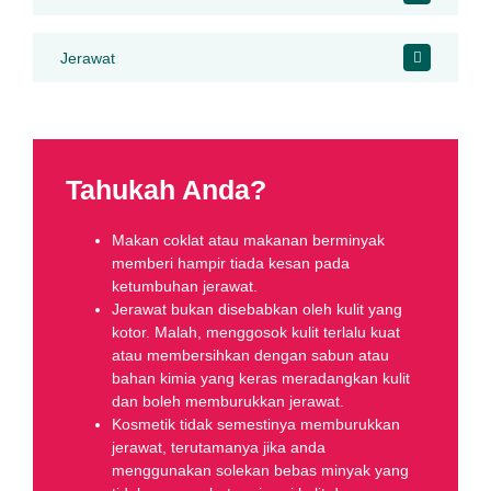
Jerawat
Tahukah Anda?
Makan coklat atau makanan berminyak
memberi hampir tiada kesan pada
ketumbuhan jerawat.
Jerawat bukan disebabkan oleh kulit yang
kotor. Malah, menggosok kulit terlalu kuat
atau membersihkan dengan sabun atau
bahan kimia yang keras meradangkan kulit
dan boleh memburukkan jerawat.
Kosmetik tidak semestinya memburukkan
jerawat, terutamanya jika anda
menggunakan solekan bebas minyak yang